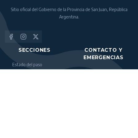
Sitio oficial del Gobierno de la Provincia de San Juan, República
Argentina.
SECCIONES
CONTACTO Y
EMERGENCIAS
Estado del paso
Antes de cruzar
911
Documentación y
CENTRO INTEGRAL
Normativas
DE SEGURIDAD Y
Seguridad y Salud
EMERGENCIAS
Noticias
(CISEM)
107
EMERGENCIAS
MÉDICAS (AR)
(+54) (2647)
497002