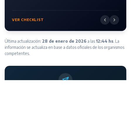
VER CHECKLIST
Última actualización:
28 de enero de 2026
a las
12:44 hs
. La
información se actualiza en base a datos oficiales de los organismos
competentes.
¿Querés recibir el reporte diario en tu celular?
Suscribite
a nuestro canal de Telegram
para alertas inmediatas.
SUSCRIBIRME