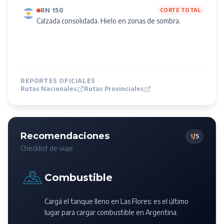
RN 150
CORTE TOTAL
Calzada consolidada. Hielo en zonas de sombra.
REPORTES OFICIALES
Rutas Nacionales
Rutas Provinciales
Recomendaciones
2
/
5
Checklist de viaje
Equipamiento
es el último
Revisá que el gato, las balizas y la rueda de auxilio
gentina.
estén en condiciones.